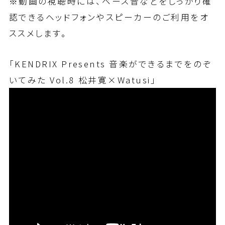
※動画の視聴時には、ベース音などをしっかり確
認できるヘッドフォンやスピーカーのご利用をオ
ススメします。
「KENDRIX Presents 音楽ができるまでをのぞ
いてみた Vol.8 松井寛×Watusi」