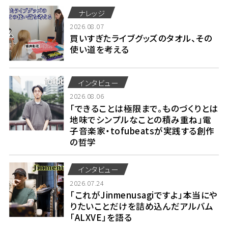
ナレッジ
2026.08.07
買いすぎたライブグッズのタオル、その
使い道を考える
インタビュー
2026.08.06
「できることは極限まで。ものづくりとは
地味でシンプルなことの積み重ね」電
子音楽家・tofubeatsが実践する創作
の哲学
インタビュー
2026.07.24
「これがJinmenusagiですよ」本当にや
りたいことだけを詰め込んだアルバム
「ALXVE」を語る