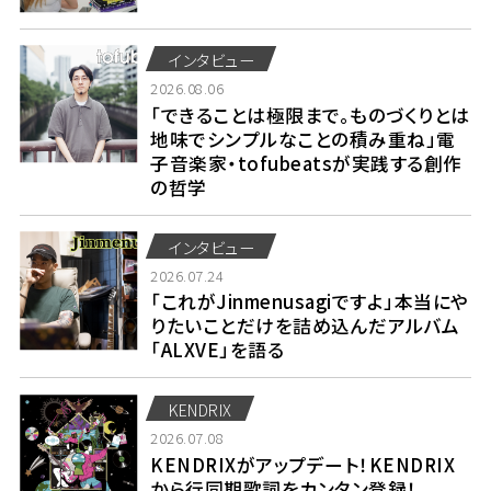
インタビュー
2026.08.06
「できることは極限まで。ものづくりとは
地味でシンプルなことの積み重ね」電
子音楽家・tofubeatsが実践する創作
の哲学
インタビュー
2026.07.24
「これがJinmenusagiですよ」本当にや
りたいことだけを詰め込んだアルバム
「ALXVE」を語る
KENDRIX
2026.07.08
KENDRIXがアップデート！KENDRIX
から行同期歌詞をカンタン登録！