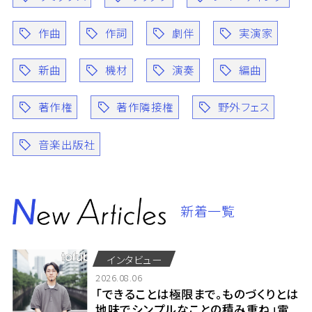
作曲
作詞
劇伴
実演家
新曲
機材
演奏
編曲
著作権
著作隣接権
野外フェス
音楽出版社
新着一覧
インタビュー
2026.08.06
「できることは極限まで。ものづくりとは
地味でシンプルなことの積み重ね」電