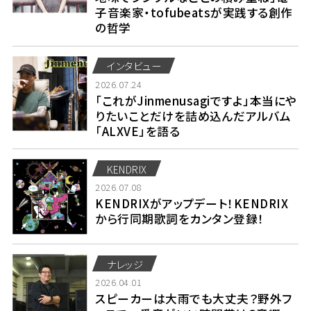
子音楽家・tofubeatsが実践する創作
の哲学
インタビュー
2026.07.24
「これがJinmenusagiですよ」本当にや
りたいことだけを詰め込んだアルバム
「ALXVE」を語る
KENDRIX
2026.07.08
KENDRIXがアップデート！KENDRIX
から行同期歌詞をカンタン登録！
ナレッジ
2026.04.01
スピーカーは大雨でも大丈夫？野外フ