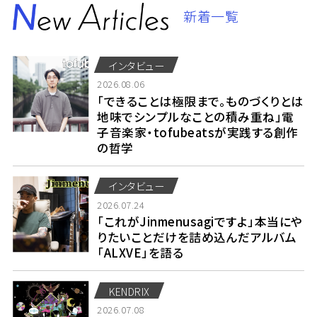
新着一覧
インタビュー
2026.08.06
「できることは極限まで。ものづくりとは
地味でシンプルなことの積み重ね」電
子音楽家・tofubeatsが実践する創作
の哲学
インタビュー
2026.07.24
「これがJinmenusagiですよ」本当にや
りたいことだけを詰め込んだアルバム
「ALXVE」を語る
KENDRIX
2026.07.08