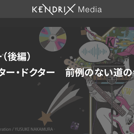
方～
（後編）
イター・ドクター 前例のない道の