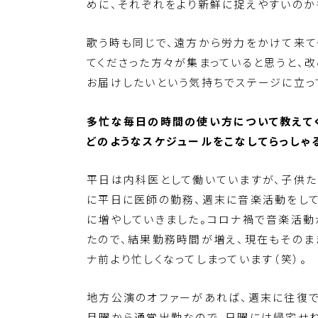
めに、それぞれをより新鮮に捉えやすいのか
歌う時も同じで、遠方から労力をかけて来て
てくださった方々が集まっていると思うと、
お届けしたいという気持ちでステージに立っ
多忙な毎日の時間の使い方について教えて
どのようなスケジュールをこなしてらっしゃ
平日は内科医として働いていますが、子供た
に平日に医師の勤務、週末に音楽活動をし
に増やしていきました。コロナ禍で音楽活動
たので、結果勤務時間が増え、現在もそのま
ナ前より忙しくなってしまっています（笑）。
地方公演のオファーがあれば、週末に往復で
月曜から通常出勤なので、日曜には帰宅せね