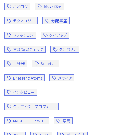
おとログ
怪我・病気
テクノロジー
分配率届
ファッション
タイアップ
音源類似チェック
タンバリン
打楽器
Soneium
Breaking Atoms
メディア
インタビュー
クリエイタープロフィール
MAKE J-POP WITH
写真