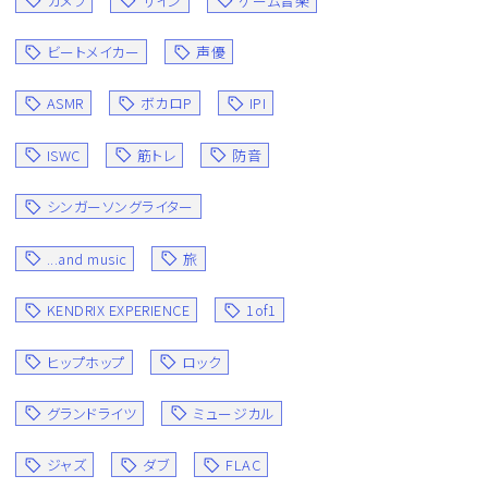
カメラ
サイン
ゲーム音楽
ビートメイカー
声優
ASMR
ボカロP
IPI
ISWC
筋トレ
防音
シンガーソングライター
...and music
旅
KENDRIX EXPERIENCE
1of1
ヒップホップ
ロック
グランドライツ
ミュージカル
ジャズ
ダブ
FLAC