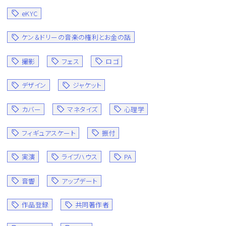
eKYC
ケン＆ドリーの音楽の権利とお金の話
撮影
フェス
ロゴ
デザイン
ジャケット
カバー
マネタイズ
心理学
フィギュアスケート
振付
実演
ライブハウス
PA
音響
アップデート
作品登録
共同著作者